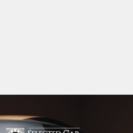
15. MAR 2026
Kompakt format. Performance under
åben himmel.
I årtier har én filosofi været med til at definere BMW:
Sheer Driving Pleasure. En idé om, at bilen først og
fremmest skal være en oplevelse bag rattet. Med
BMW M240i Cabriolet får den filosofi en særlig form.
Kompakte proportioner møder imponerende
performance, og når taget foldes ned, bliver
oplevelsen endnu mere direkte. Resultatet er en
cabriolet, hvor kraft, balance og friheden ved at køre
under åben himmel går op i en højere enhed.