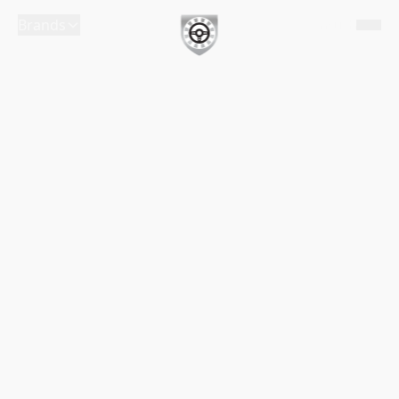
Brands
English
Efter flere år med massiv vækst, en afgørende fusion i
2022 med det Lars Larsen Group ejede Solid Leasing
og senest med opkøbet af A-Leasing og CC Cars i
maj 2023, er Selected Car Group ubetinget Danmarks
største leasingselskab indenfor luksus- og
sportssegmentet med 7.000 biler på kontrakt.
Væksten giver nu
anledning til en rokade i
ledelseslaget, som skal sikre den optimale udvikling