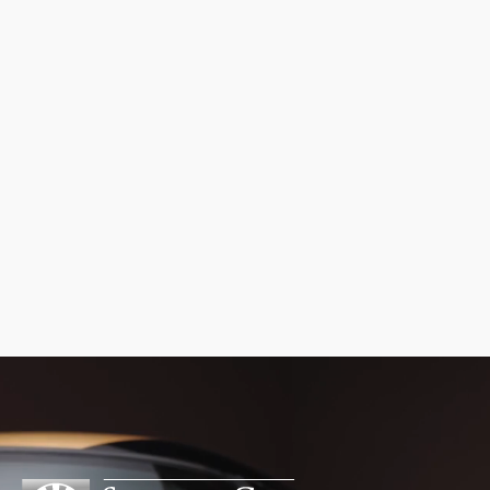
behandler oplysninger om mit navn, e-
mailadresse og klikadfærd i nyhedsbrevet
med det formål at sende mig
markedsføringsmateriale på e-mail.
Jeg kan til enhver tid trække mit samtykke
tilbage ved at bruge afmeldingslinket
nederst i nyhedsbrevet, og jeg kan læse
mere om behandlingen af mine
personoplysninger
.
her
Tilmeld nyhedsbrev