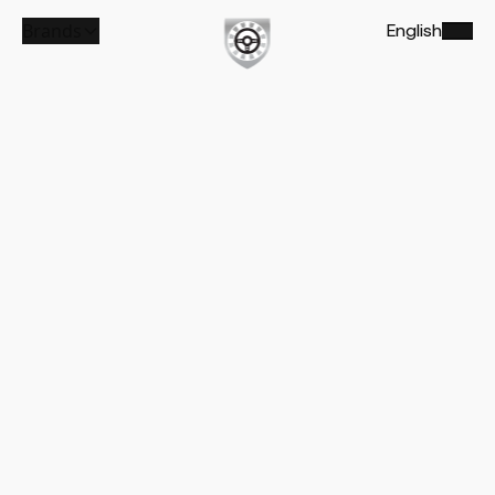
Brands
English
Køretøjer
–
Alle dine biler samlet ét sted – inkl.
kontrakter, dokumenter og forsikringer.
Events –
Bliv inviteret til events og tilmeld dig