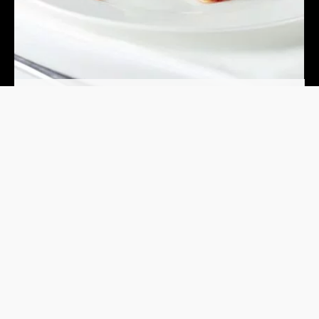
ARRANGEMENTET ER FORBEHOLDT INVITEREDE KUNDER
Masterclas: Smag
MIDDELFART
MASTERCLASS
UDFORSK
NETVÆRKSARRANGEMENT
11
AUG