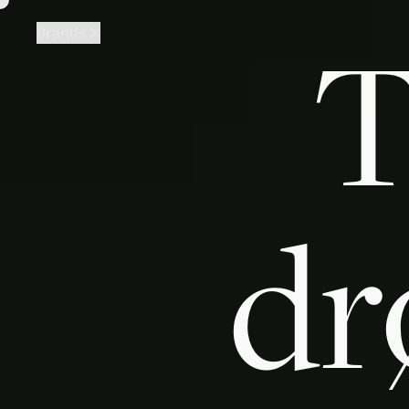
T
Brands
dr