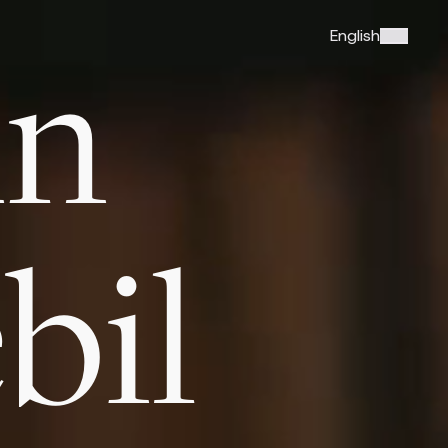
in
English
bil